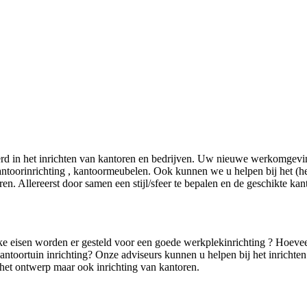
erd in het inrichten van kantoren en bedrijven. Uw nieuwe werkomgeving
ntoorinrichting , kantoormeubelen. Ook kunnen we u helpen bij het (he
n. Allereerst door samen een stijl/sfeer te bepalen en de geschikte kant
ke eisen worden er gesteld voor een goede werkplekinrichting ? Hoeve
kantoortuin inrichting? Onze adviseurs kunnen u helpen bij het inrichte
n het ontwerp maar ook inrichting van kantoren.