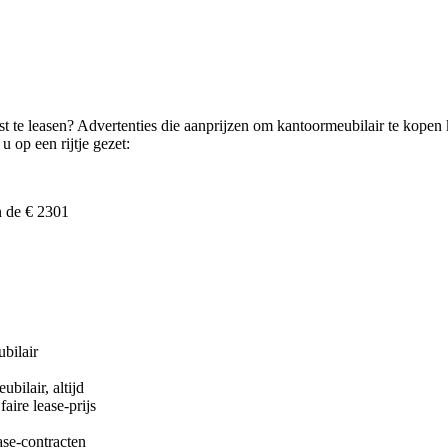
ist te leasen? Advertenties die aanprijzen om kantoormeubilair te kope
 op een rijtje gezet:
n de € 2301
bilair
bilair, altijd
aire lease-prijs
ase-contracten