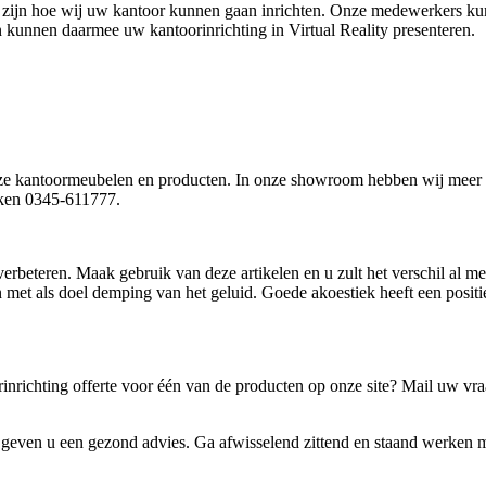
 er zijn hoe wij uw kantoor kunnen gaan inrichten. Onze medewerkers k
unnen daarmee uw kantoorinrichting in Virtual Reality presenteren.
e kantoormeubelen en producten. In onze showroom hebben wij meer d
eken 0345-611777.
 verbeteren. Maak gebruik van deze artikelen en u zult het verschil al m
 met als doel demping van het geluid. Goede akoestiek heeft een positie
inrichting offerte voor één van de producten op onze site? Mail uw v
 geven u een gezond advies. Ga afwisselend zittend en staand werken me