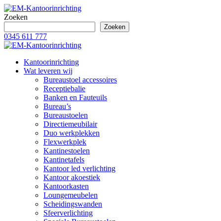
Zoeken
Zoeken
0345 611 777
Kantoorinrichting
Wat leveren wij
Bureaustoel accessoires
Receptiebalie
Banken en Fauteuils
Bureau’s
Bureaustoelen
Directiemeubilair
Duo werkplekken
Flexwerkplek
Kantinestoelen
Kantinetafels
Kantoor led verlichting
Kantoor akoestiek
Kantoorkasten
Loungemeubelen
Scheidingswanden
Sfeerverlichting