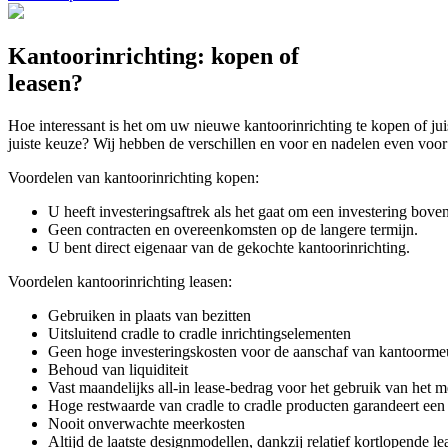
Kantoorinrichting: kopen of
leasen?
Hoe interessant is het om uw nieuwe kantoorinrichting te kopen of ju
juiste keuze? Wij hebben de verschillen en voor en nadelen even voor u
Voordelen van kantoorinrichting kopen:
U heeft investeringsaftrek als het gaat om een investering bove
Geen contracten en overeenkomsten op de langere termijn.
U bent direct eigenaar van de gekochte kantoorinrichting.
Voordelen kantoorinrichting leasen:
Gebruiken in plaats van bezitten
Uitsluitend cradle to cradle inrichtingselementen
Geen hoge investeringskosten voor de aanschaf van kantoormeu
Behoud van liquiditeit
Vast maandelijks all-in lease-bedrag voor het gebruik van het meu
Hoge restwaarde van cradle to cradle producten garandeert een f
Nooit onverwachte meerkosten
Altijd de laatste designmodellen, dankzij relatief kortlopende le