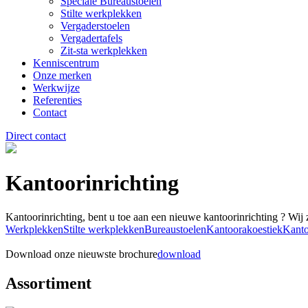
Speciale Bureaustoelen
Stilte werkplekken
Vergaderstoelen
Vergadertafels
Zit-sta werkplekken
Kenniscentrum
Onze merken
Werkwijze
Referenties
Contact
Direct contact
Kantoorinrichting
Kantoorinrichting, bent u toe aan een nieuwe kantoorinrichting ? Wij
Werkplekken
Stilte werkplekken
Bureaustoelen
Kantoorakoestiek
Kanto
Download onze nieuwste brochure
download
Assortiment